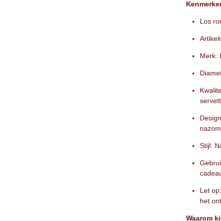
Kenmerke
Los ro
Artik
Merk: 
Diamet
Kwalit
servet
Design
nazom
Stijl:
Gebrui
cadeau
Let op
het on
Waarom ki