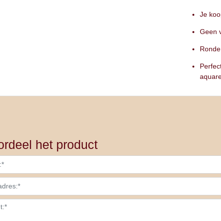
Je koo
Geen v
Ronde 
Perfec
aquar
rdeel het product