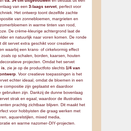
van
ca. 34 cm uitgevouwen
en bestaat uit een
enlaag van een
3‑laags servet
, perfect voor
echniek. Het ontwerp toont dezelfde zachte
positie van zonnebloemen, margrieten en
azomerbloemen in warme tinten van rood,
roze. De crème‑kleurige achtergrond laat de
lder en natuurlijk naar voren komen. De ronde
dit servet extra geschikt voor creatieve
n waarbij een krans‑ of cirkelvormig effect
, zoals op schalen, borden, kaarsen, houten
 decoratieve projecten. Omdat het servet
 is
, zie je op de productfoto slechts
1/4 van
 ontwerp
. Voor creatieve toepassingen is het
ervet echter ideaal, omdat de bloemen in een
e compositie zijn geplaatst en daardoor
te gebruiken zijn. Dankzij de dunne bovenlaag
ervet strak en egaal, waardoor de illustraties
enten prachtig zichtbaar blijven. Dit maakt het
rfect voor hobbyisten die graag werken met
ren, aquarelstijlen, mixed media,
ratie en warme nazomer‑DIY‑projecten.