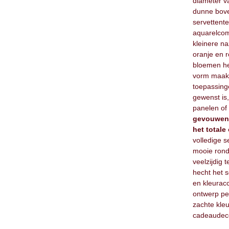
diameter 
dunne bov
servettent
aquarelcom
kleinere n
oranje en 
bloemen he
vorm maakt 
toepassinge
gewenst is
panelen of
gevouwen
het totale
volledige s
mooie rond
veelzijdig 
hecht het s
en kleuracc
ontwerp pe
zachte kleu
cadeaudeco