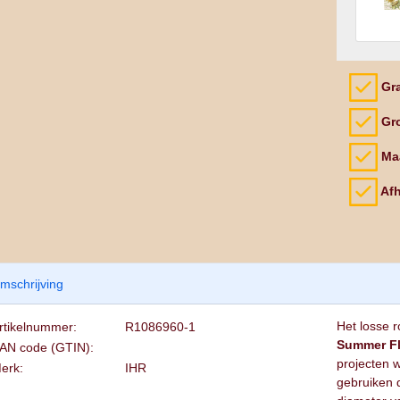
Gra
Gro
Maa
Afh
mschrijving
Het losse 
rtikelnummer:
R1086960-1
Summer F
AN code (GTIN):
projecten w
erk:
IHR
gebruiken d