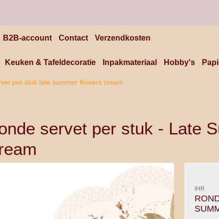
B2B-account
Contact
Verzendkosten
Keuken & Tafeldecoratie
Inpakmateriaal
Hobby's
Papi
rvet per stuk late summer flowers cream
onde servet per stuk - Late
ream
IHR
ROND
SUMM