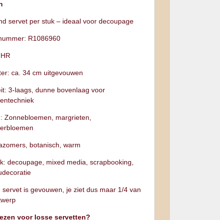
n
nd servet per stuk – ideaal voor decoupage
elnummer: R1086960
IHR
er: ca. 34 cm uitgevouwen
eit: 3‑laags, dunne bovenlaag voor
tentechniek
: Zonnebloemen, margrieten,
erbloemen
 Nazomers, botanisch, warm
k: decoupage, mixed media, scrapbooking,
decoratie
: servet is gevouwen, je ziet dus maar 1/4 van
twerp
ezen voor losse servetten?