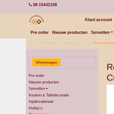
06 15442108
Klant account
Pre order
Nieuwe producten
Servetten
Home
>
Servetten
>
Servet per stuk
>
Ihr ronde se
Winkelwagen
R
C
Pre order
Nieuwe producten
Servetten
Keuken & Tafeldecoratie
Inpakmateriaal
Hobby's