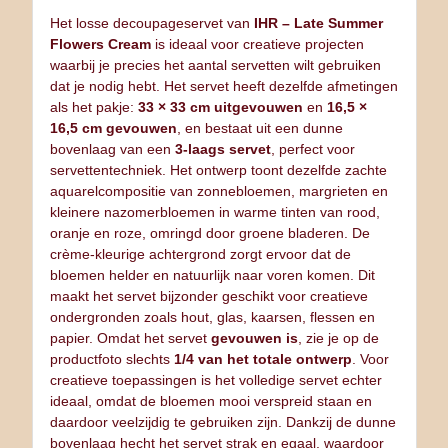
Het losse decoupageservet van
IHR – Late Summer
Flowers Cream
is ideaal voor creatieve projecten
waarbij je precies het aantal servetten wilt gebruiken
dat je nodig hebt. Het servet heeft dezelfde afmetingen
als het pakje:
33 × 33 cm uitgevouwen
en
16,5 ×
16,5 cm gevouwen
, en bestaat uit een dunne
bovenlaag van een
3‑laags servet
, perfect voor
servettentechniek. Het ontwerp toont dezelfde zachte
aquarelcompositie van zonnebloemen, margrieten en
kleinere nazomerbloemen in warme tinten van rood,
oranje en roze, omringd door groene bladeren. De
crème‑kleurige achtergrond zorgt ervoor dat de
bloemen helder en natuurlijk naar voren komen. Dit
maakt het servet bijzonder geschikt voor creatieve
ondergronden zoals hout, glas, kaarsen, flessen en
papier. Omdat het servet
gevouwen is
, zie je op de
productfoto slechts
1/4 van het totale ontwerp
. Voor
creatieve toepassingen is het volledige servet echter
ideaal, omdat de bloemen mooi verspreid staan en
daardoor veelzijdig te gebruiken zijn. Dankzij de dunne
bovenlaag hecht het servet strak en egaal, waardoor