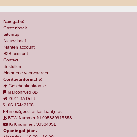
Navigatie:
Gastenboek
Sitemap
Nieuwsbrief
Klanten account
B2B account
Contact
Bestellen
Algemene voorwaarden
Contactinformatie:
Geschenkenlaantje
Marconiweg 8B
2627 BA Delft
06 15442108
info@geschenkenlaantje.eu
BTW Nummer:NL005389915B53
KvK nummer: 99384051
Openingstijden:
Maandag 10.00 – 16.00