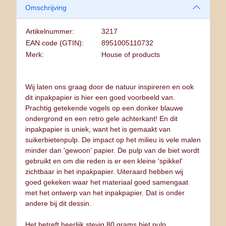
Omschrijving
Artikelnummer:
3217
EAN code (GTIN):
8951005110732
Merk:
House of products
Wij laten ons graag door de natuur inspireren en ook
dit inpakpapier is hier een goed voorbeeld van.
Prachtig getekende vogels op een donker blauwe
ondergrond en een retro gele achterkant! En dit
inpakpapier is uniek, want het is gemaakt van
suikerbietenpulp. De impact op het milieu is vele malen
minder dan 'gewoon' papier. De pulp van de biet wordt
gebruikt en om die reden is er een kleine 'spikkel'
zichtbaar in het inpakpapier. Uiteraard hebben wij
goed gekeken waar het materiaal goed samengaat
met het ontwerp van het inpakpapier. Dat is onder
andere bij dit dessin.
Het betreft heerlijk stevig 80 grams biet pulp