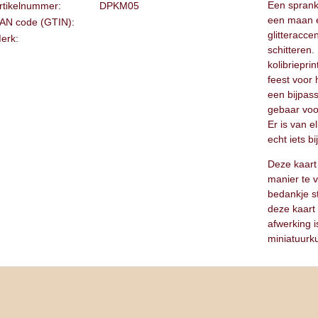
Een sprank
rtikelnummer:
DPKM05
een maan e
AN code (GTIN):
glitteracce
erk:
schitteren.
kolibriepri
feest voor
een bijpass
gebaar voo
Er is van e
echt iets b
Deze kaart
manier te v
bedankje s
deze kaart 
afwerking i
miniatuurk