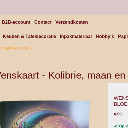
B2B-account
Contact
Verzendkosten
Keuken & Tafeldecoratie
Inpakmateriaal
Hobby's
Papi
n bloemen dpkm05
enskaart - Kolibrie, maan e
WENS
BLOE
4.99
Op v