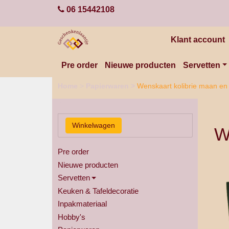
06 15442108
Klant account
Pre order
Nieuwe producten
Servetten
Home
>
Papierwaren
>
Wenskaart kolibrie maan e
Winkelwagen
W
Pre order
Nieuwe producten
Servetten
Keuken & Tafeldecoratie
Inpakmateriaal
Hobby's