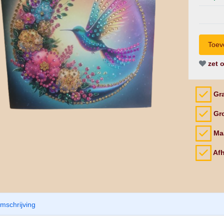
zet o
Gra
Gro
Maa
Afh
mschrijving