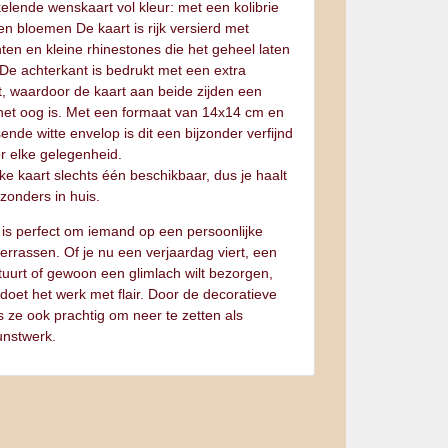
elende wenskaart vol kleur: met een kolibrie
n bloemen De kaart is rijk versierd met
nten en kleine rhinestones die het geheel laten
 De achterkant is bedrukt met een extra
nt, waardoor de kaart aan beide zijden een
 het oog is. Met een formaat van 14x14 cm en
ende witte envelop is dit een bijzonder verfijnd
r elke gelegenheid.
lke kaart slechts één beschikbaar, dus je haalt
ijzonders in huis.
 is perfect om iemand op een persoonlijke
errassen. Of je nu een verjaardag viert, een
tuurt of gewoon een glimlach wilt bezorgen,
doet het werk met flair. Door de decoratieve
s ze ook prachtig om neer te zetten als
unstwerk.