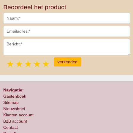
Beoordeel het product
1 star
2 stars
3 stars
4 stars
5 stars
Navigatie:
Gastenboek
Sitemap
Nieuwsbrief
Klanten account
B2B account
Contact