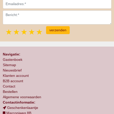
1 star
2 stars
3 stars
4 stars
5 stars
Navigatie:
Gastenboek
Sitemap
Nieuwsbrief
Klanten account
B2B account
Contact
Bestellen
Algemene voorwaarden
Contactinformatie:
Geschenkenlaantje
Marconiweg 8B