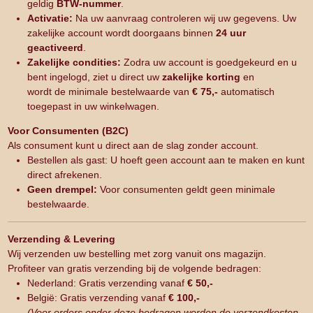
geldig
BTW-nummer
.
Activatie:
Na uw aanvraag controleren wij uw gegevens. Uw
zakelijke account wordt doorgaans binnen
24 uur
geactiveerd
.
Zakelijke condities:
Zodra uw account is goedgekeurd en u
bent ingelogd, ziet u direct uw
zakelijke korting
en
wordt de minimale bestelwaarde van
€ 75,-
automatisch
toegepast in uw winkelwagen.
Voor Consumenten (B2C)
Als consument kunt u direct aan de slag zonder account.
Bestellen als gast: U hoeft geen account aan te maken en kunt
direct afrekenen.
Geen drempel:
Voor consumenten geldt geen minimale
bestelwaarde.
Verzending & Levering
Wij verzenden uw bestelling met zorg vanuit ons magazijn.
Profiteer van gratis verzending bij de volgende bedragen:
Nederland: Gratis verzending vanaf
€ 50,-
België: Gratis verzending vanaf
€ 100,-
(Voor orders onder deze bedragen worden de verzendkosten