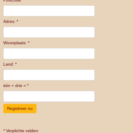
Postcode: *
Adres: *
Woonplaats: *
Land: *
één + drie = *
* Verplichte velden: