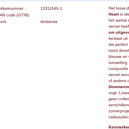
Het losse 
rtikelnummer:
13311545-1
Heart
is id
AN code (GTIN):
het aantal 
erk:
Ambiente
servet heef
cm uitge
bestaat ui
die perfect
toont deze
blauwe en w
tuinsetting
compositie
servet word
of andere 
bloemenm
oogt. Losse
geen volle
verschillend
zomerproje
cadeaudeco
Kenmerke