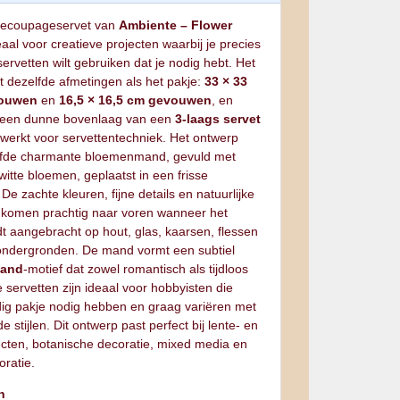
decoupageservet van
Ambiente – Flower
eaal voor creatieve projecten waarbij je precies
servetten wilt gebruiken dat je nodig hebt. Het
t dezelfde afmetingen als het pakje:
33 × 33
vouwen
en
16,5 × 16,5 cm gevouwen
, en
t een dunne bovenlaag van een
3‑laags servet
 werkt voor servettentechniek. Het ontwerp
lfde charmante bloemenmand, gevuld met
itte bloemen, geplaatst in een frisse
. De zachte kleuren, fijne details en natuurlijke
 komen prachtig naar voren wanneer het
t aangebracht op hout, glas, kaarsen, flessen
ondergronden. De mand vormt een subtiel
and
‑motief dat zowel romantisch als tijdloos
 servetten zijn ideaal voor hobbyisten die
dig pakje nodig hebben en graag variëren met
e stijlen. Dit ontwerp past perfect bij lente‑ en
cten, botanische decoratie, mixed media en
ratie.
n