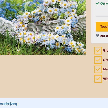
Op v
zet o
Gra
Gro
Maa
Afh
mschrijving