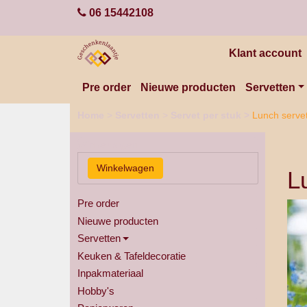
06 15442108
Klant account
Pre order
Nieuwe producten
Servetten
Home
>
Servetten
>
Servet per stuk
>
Lunch servet
Winkelwagen
L
Pre order
Nieuwe producten
Servetten
Keuken & Tafeldecoratie
Inpakmateriaal
Hobby's