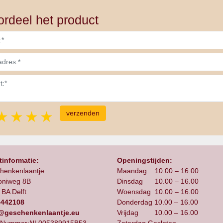
rdeel het product
1 star
2 stars
3 stars
4 stars
5 stars
informatie:
Openingstijden:
henkenlaantje
Maandag 10.00 – 16.00
oniweg 8B
Dinsdag 10.00 – 16.00
BA Delft
Woensdag 10.00 – 16.00
5442108
Donderdag 10.00 – 16.00
@geschenkenlaantje.eu
Vrijdag 10.00 – 16.00
Nummer:NL005389915B53
Zaterdag Gesloten