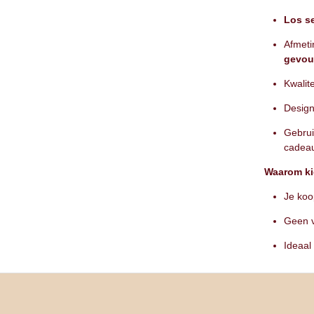
Los se
Afmeti
gevo
Kwalite
Design
Gebrui
cadeau
Waarom ki
Je koo
Geen v
Ideaal