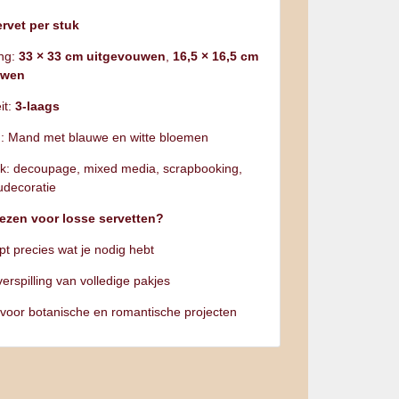
rvet per stuk
ng:
33 × 33 cm uitgevouwen
,
16,5 × 16,5 cm
uwen
it:
3‑laags
: Mand met blauwe en witte bloemen
k: decoupage, mixed media, scrapbooking,
decoratie
ezen voor losse servetten?
pt precies wat je nodig hebt
erspilling van volledige pakjes
 voor botanische en romantische projecten