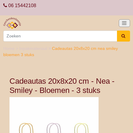
06 15442108
Home
>
Inpakmateriaal
>
Cadeautas 20x8x20 cm nea smiley
bloemen 3 stuks
Cadeautas 20x8x20 cm - Nea -
Smiley - Bloemen - 3 stuks