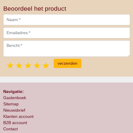
Beoordeel het product
1 star
2 stars
3 stars
4 stars
5 stars
Navigatie:
Gastenboek
Sitemap
Nieuwsbrief
Klanten account
B2B account
Contact