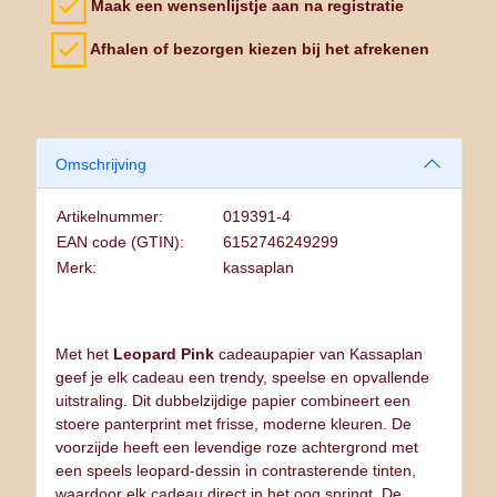
Maak een wensenlijstje aan na registratie
Afhalen of bezorgen kiezen bij het afrekenen
Omschrijving
Artikelnummer:
019391-4
EAN code (GTIN):
6152746249299
Merk:
kassaplan
Met het
Leopard Pink
cadeaupapier van Kassaplan
geef je elk cadeau een trendy, speelse en opvallende
uitstraling. Dit dubbelzijdige papier combineert een
stoere panterprint met frisse, moderne kleuren. De
voorzijde heeft een levendige roze achtergrond met
een speels leopard‑dessin in contrasterende tinten,
waardoor elk cadeau direct in het oog springt. De