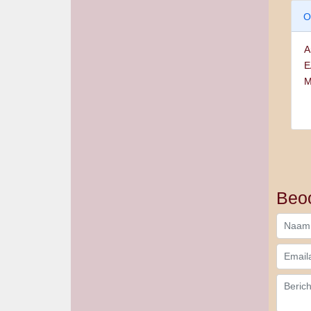
O
A
E
M
Beoo