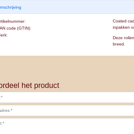
mschrijving
Coated cad
rtikelnummer:
inpakken v
AN code (GTIN):
erk:
Deze rolle
breed.
rdeel het product