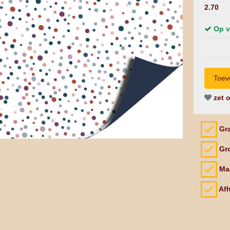
2.70
Op v
zet o
Gra
Gro
Maa
Afh