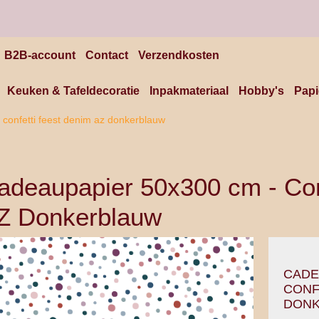
B2B-account
Contact
Verzendkosten
Keuken & Tafeldecoratie
Inpakmateriaal
Hobby's
Papi
onfetti feest denim az donkerblauw
adeaupapier 50x300 cm - Con
Z Donkerblauw
CADE
CONF
DON