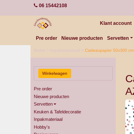
06 15442108
Klant account
Pre order
Nieuwe producten
Servetten
Home
>
Inpakmateriaal
>
Cadeaupapier 50x300 cm c
Winkelwagen
C
A
Pre order
Nieuwe producten
Servetten
Keuken & Tafeldecoratie
Inpakmateriaal
Hobby's