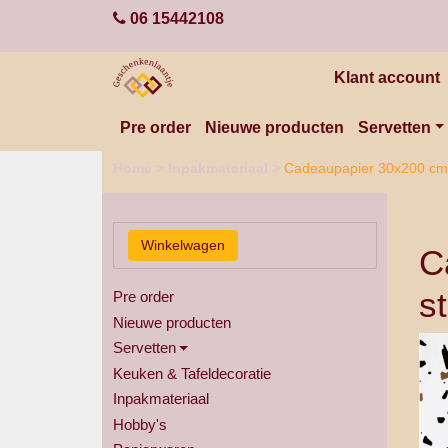
06 15442108
Klant account
Pre order
Nieuwe producten
Servetten
Home
>
Inpakmateriaal
>
Cadeaupapier 30x200 cm 
Winkelwagen
C
s
Pre order
Nieuwe producten
Servetten
Keuken & Tafeldecoratie
Inpakmateriaal
Hobby's