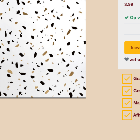
3.99
Op v
zet o
Gra
Gro
Maa
Afh