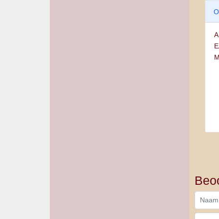
O
A
E
M
Beoo