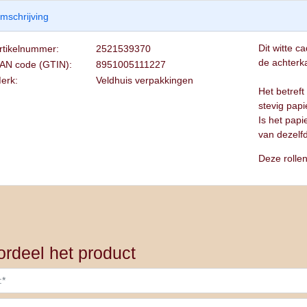
mschrijving
Dit witte 
rtikelnummer:
2521539370
de achterka
AN code (GTIN):
8951005111227
erk:
Veldhuis verpakkingen
Het betreft
stevig papi
Is het papi
van dezelfd
Deze rolle
rdeel het product