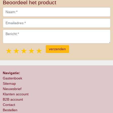
Beoordeel het product
1 star
2 stars
3 stars
4 stars
5 stars
Navigatie:
Gastenboek
Sitemap
Nieuwsbrief
Klanten account
B2B account
Contact
Bestellen