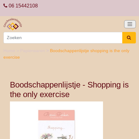
06 15442108
Home
>
Papierwaren
>
Boodschappenlijstje shopping is the only
exercise
Boodschappenlijstje - Shopping is
the only exercise