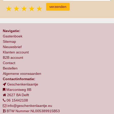
1 star
2 stars
3 stars
4 stars
5 stars
Navigatie:
Gastenboek
Sitemap
Nieuwsbrief
Klanten account
B2B account
Contact
Bestellen
Algemene voorwaarden
Contactinformatie:
Geschenkenlaantje
Marconiweg 8B
2627 BA Delft
06 15442108
info@geschenkenlaantje.eu
BTW Nummer:NL005389915B53