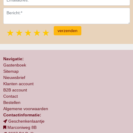
1 star
2 stars
3 stars
4 stars
5 stars
Navigatie:
Gastenboek
Sitemap
Nieuwsbrief
Klanten account
B2B account
Contact
Bestellen
Algemene voorwaarden
Contactinformatie:
Geschenkenlaantje
Marconiweg 8B