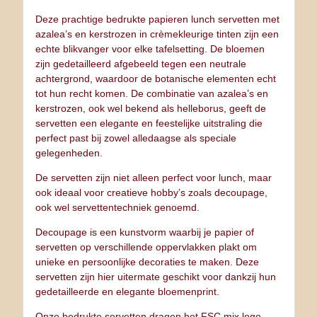
Deze prachtige bedrukte papieren lunch servetten met
azalea’s en kerstrozen in crèmekleurige tinten zijn een
echte blikvanger voor elke tafelsetting. De bloemen
zijn gedetailleerd afgebeeld tegen een neutrale
achtergrond, waardoor de botanische elementen echt
tot hun recht komen. De combinatie van azalea’s en
kerstrozen, ook wel bekend als helleborus, geeft de
servetten een elegante en feestelijke uitstraling die
perfect past bij zowel alledaagse als speciale
gelegenheden.
De servetten zijn niet alleen perfect voor lunch, maar
ook ideaal voor creatieve hobby’s zoals decoupage,
ook wel servettentechniek genoemd.
Decoupage is een kunstvorm waarbij je papier of
servetten op verschillende oppervlakken plakt om
unieke en persoonlijke decoraties te maken. Deze
servetten zijn hier uitermate geschikt voor dankzij hun
gedetailleerde en elegante bloemenprint.
Onze bedrukte servetten dragen het FSC mix logo,