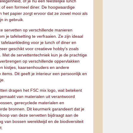
elegenheid, of je nu een feestelijke lunch
t of een formeel diner. De hoogwaardige
an het papier zorgt ervoor dat ze zowel mooi als
jn in gebruik.
ze servetten op verschillende manieren
m je tafelsetting te verfraaien. Ze zijn ideaal
le tafelaankleding voor je lunch of diner en
zeer geschikt voor creatieve hobby's zoals
 Met de servettentechniek kun je de prachtige
verbrengen op verschillende oppervlakken
en kistjes, kaarsenhouders en andere
 items. Dit geeft je interieur een persoonlijk en
tje.
tten dragen het FSC mix logo, wat betekent
n gemaakt van materialen uit verantwoord
ossen, gerecyclede materialen en
erde bronnen. Dit keurmerk garandeert dat je
koop van deze servetten bijdraagt aan de
g van bossen wereldwijd en de biodiversiteit
t.