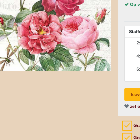
Op v
Staff
2
4
6
zet o
Gra
Gro