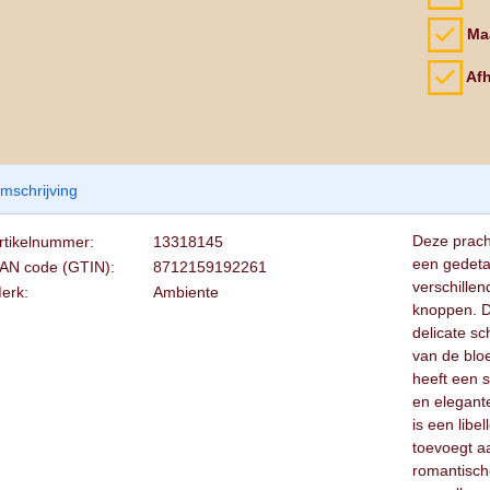
Maa
Afh
mschrijving
Deze prach
rtikelnummer:
13318145
een gedetai
AN code (GTIN):
8712159192261
verschille
erk:
Ambiente
knoppen. D
delicate s
van de blo
heeft een 
en elegante
is een libe
toevoegt a
romantische