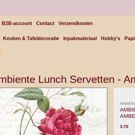
B2B-account
Contact
Verzendkosten
Keuken & Tafeldecoratie
Inpakmateriaal
Hobby's
Papi
r
mbiente Lunch Servetten - A
AMBIEN
AMBI
AMB
3.70