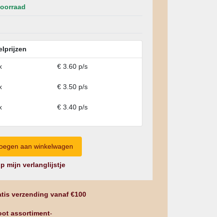
oorraad
elprijzen
x
€ 3.60 p/s
x
€ 3.50 p/s
x
€ 3.40 p/s
p mijn verlanglijstje
tis verzending vanaf €100
ot assortiment
-