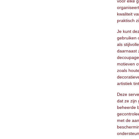
voor elke g
organiseer
kwaliteit v
praktisch zi
Je kunt de
gebruiken o
als stijlvol
daarnaast 
decoupage.
motieven o
zoals hout
decoratieve
artistiek tin
Deze serve
dat ze zij
beheerde b
gecontrole
met de aan
beschermin
ondersteun