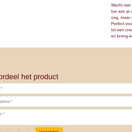
Wacht niet
toe aan je c
oog, maar 
Perfect vo
tot een cr
en breng ee
rdeel het product