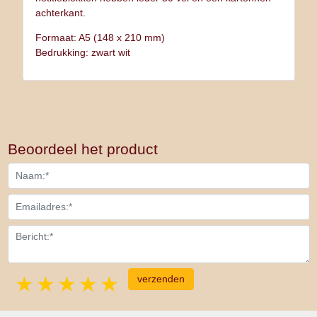
achterkant.
Formaat: A5 (148 x 210 mm)
Bedrukking: zwart wit
Beoordeel het product
1 star
2 stars
3 stars
4 stars
5 stars