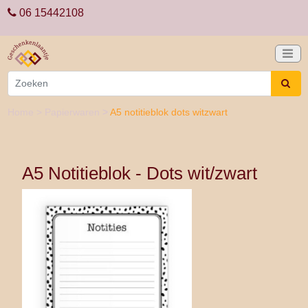
06 15442108
Home
>
Papierwaren
>
A5 notitieblok dots witzwart
A5 Notitieblok - Dots wit/zwart